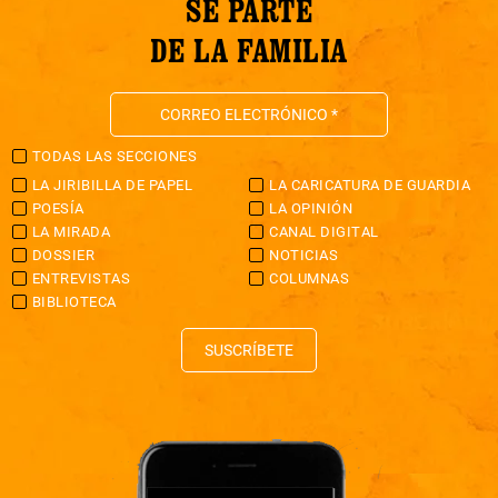
SÉ PARTE
DE LA FAMILIA
TODAS LAS SECCIONES
LA JIRIBILLA DE PAPEL
LA CARICATURA DE GUARDIA
POESÍA
LA OPINIÓN
LA MIRADA
CANAL DIGITAL
DOSSIER
NOTICIAS
ENTREVISTAS
COLUMNAS
BIBLIOTECA
SUSCRÍBETE