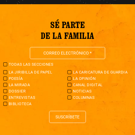
SÉ PARTE
DE LA FAMILIA
TODAS LAS SECCIONES
LA JIRIBILLA DE PAPEL
LA CARICATURA DE GUARDIA
POESÍA
LA OPINIÓN
LA MIRADA
CANAL DIGITAL
DOSSIER
NOTICIAS
ENTREVISTAS
COLUMNAS
BIBLIOTECA
SUSCRÍBETE