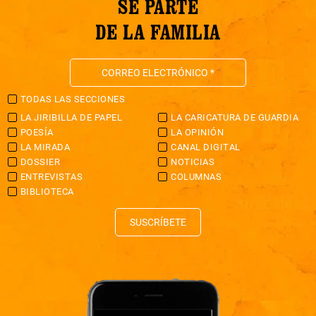
SÉ PARTE
DE LA FAMILIA
TODAS LAS SECCIONES
LA JIRIBILLA DE PAPEL
LA CARICATURA DE GUARDIA
POESÍA
LA OPINIÓN
LA MIRADA
CANAL DIGITAL
DOSSIER
NOTICIAS
ENTREVISTAS
COLUMNAS
BIBLIOTECA
SUSCRÍBETE