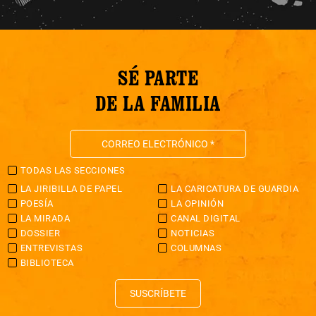
SÉ PARTE
DE LA FAMILIA
TODAS LAS SECCIONES
LA JIRIBILLA DE PAPEL
LA CARICATURA DE GUARDIA
POESÍA
LA OPINIÓN
LA MIRADA
CANAL DIGITAL
DOSSIER
NOTICIAS
ENTREVISTAS
COLUMNAS
BIBLIOTECA
SUSCRÍBETE