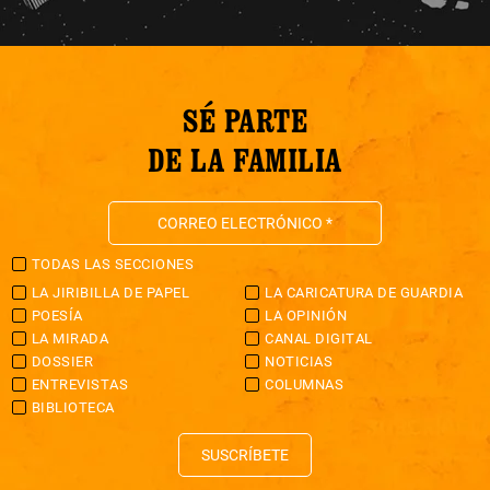
SÉ PARTE
DE LA FAMILIA
TODAS LAS SECCIONES
LA JIRIBILLA DE PAPEL
LA CARICATURA DE GUARDIA
POESÍA
LA OPINIÓN
LA MIRADA
CANAL DIGITAL
DOSSIER
NOTICIAS
ENTREVISTAS
COLUMNAS
BIBLIOTECA
SUSCRÍBETE