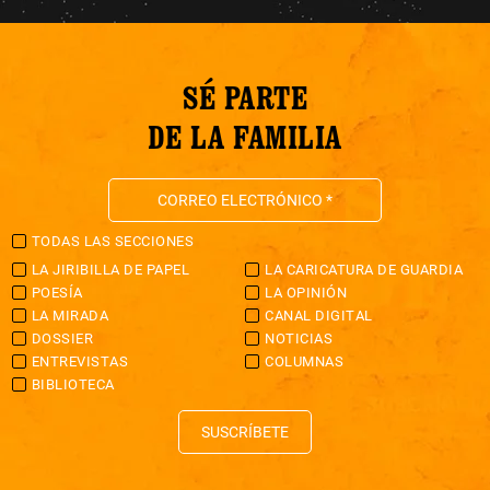
SÉ PARTE
DE LA FAMILIA
TODAS LAS SECCIONES
LA JIRIBILLA DE PAPEL
LA CARICATURA DE GUARDIA
POESÍA
LA OPINIÓN
LA MIRADA
CANAL DIGITAL
DOSSIER
NOTICIAS
ENTREVISTAS
COLUMNAS
BIBLIOTECA
SUSCRÍBETE