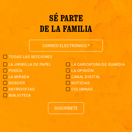
SÉ PARTE
DE LA FAMILIA
TODAS LAS SECCIONES
LA JIRIBILLA DE PAPEL
LA CARICATURA DE GUARDIA
POESÍA
LA OPINIÓN
LA MIRADA
CANAL DIGITAL
DOSSIER
NOTICIAS
ENTREVISTAS
COLUMNAS
BIBLIOTECA
SUSCRÍBETE