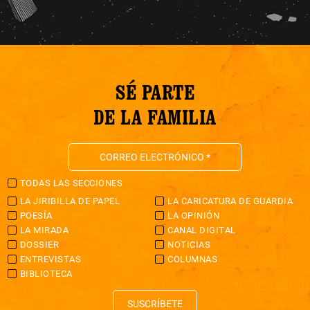
SÉ PARTE
DE LA FAMILIA
TODAS LAS SECCIONES
LA JIRIBILLA DE PAPEL
LA CARICATURA DE GUARDIA
POESÍA
LA OPINIÓN
LA MIRADA
CANAL DIGITAL
DOSSIER
NOTICIAS
ENTREVISTAS
COLUMNAS
BIBLIOTECA
SUSCRÍBETE