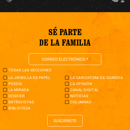
SÉ PARTE
DE LA FAMILIA
TODAS LAS SECCIONES
LA JIRIBILLA DE PAPEL
LA CARICATURA DE GUARDIA
POESÍA
LA OPINIÓN
LA MIRADA
CANAL DIGITAL
DOSSIER
NOTICIAS
ENTREVISTAS
COLUMNAS
BIBLIOTECA
SUSCRÍBETE