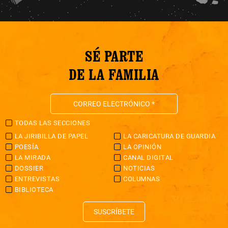
SÉ PARTE
DE LA FAMILIA
TODAS LAS SECCIONES
LA JIRIBILLA DE PAPEL
LA CARICATURA DE GUARDIA
POESÍA
LA OPINIÓN
LA MIRADA
CANAL DIGITAL
DOSSIER
NOTICIAS
ENTREVISTAS
COLUMNAS
BIBLIOTECA
SUSCRÍBETE