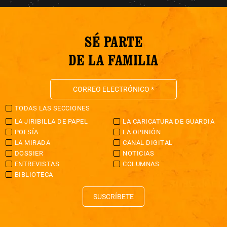
SÉ PARTE
DE LA FAMILIA
TODAS LAS SECCIONES
LA JIRIBILLA DE PAPEL
LA CARICATURA DE GUARDIA
POESÍA
LA OPINIÓN
LA MIRADA
CANAL DIGITAL
DOSSIER
NOTICIAS
ENTREVISTAS
COLUMNAS
BIBLIOTECA
SUSCRÍBETE