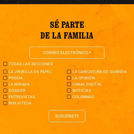
SÉ PARTE
DE LA FAMILIA
TODAS LAS SECCIONES
LA JIRIBILLA DE PAPEL
LA CARICATURA DE GUARDIA
POESÍA
LA OPINIÓN
LA MIRADA
CANAL DIGITAL
DOSSIER
NOTICIAS
ENTREVISTAS
COLUMNAS
BIBLIOTECA
SUSCRÍBETE