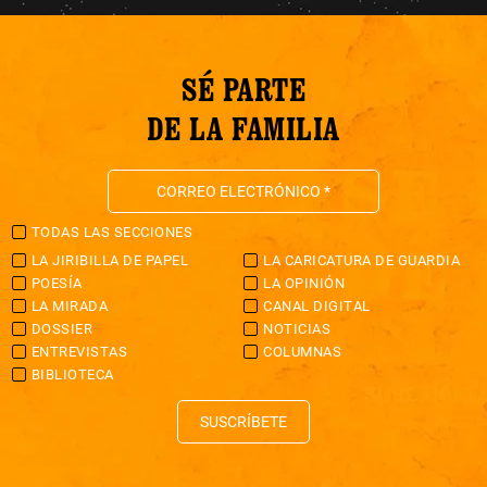
SÉ PARTE
DE LA FAMILIA
TODAS LAS SECCIONES
LA JIRIBILLA DE PAPEL
LA CARICATURA DE GUARDIA
POESÍA
LA OPINIÓN
LA MIRADA
CANAL DIGITAL
DOSSIER
NOTICIAS
ENTREVISTAS
COLUMNAS
BIBLIOTECA
SUSCRÍBETE