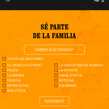
SÉ PARTE
DE LA FAMILIA
TODAS LAS SECCIONES
LA JIRIBILLA DE PAPEL
LA CARICATURA DE GUARDIA
POESÍA
LA OPINIÓN
LA MIRADA
CANAL DIGITAL
DOSSIER
NOTICIAS
ENTREVISTAS
COLUMNAS
BIBLIOTECA
SUSCRÍBETE