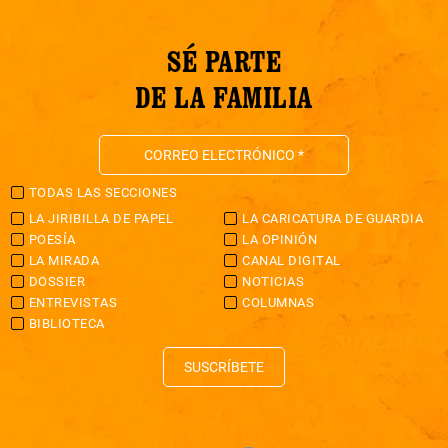
SÉ PARTE
DE LA FAMILIA
TODAS LAS SECCIONES
LA JIRIBILLA DE PAPEL
LA CARICATURA DE GUARDIA
POESÍA
LA OPINIÓN
LA MIRADA
CANAL DIGITAL
DOSSIER
NOTICIAS
ENTREVISTAS
COLUMNAS
BIBLIOTECA
SUSCRÍBETE