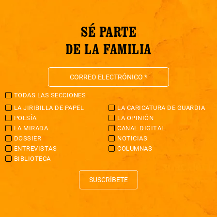
SÉ PARTE
DE LA FAMILIA
TODAS LAS SECCIONES
LA JIRIBILLA DE PAPEL
LA CARICATURA DE GUARDIA
POESÍA
LA OPINIÓN
LA MIRADA
CANAL DIGITAL
DOSSIER
NOTICIAS
ENTREVISTAS
COLUMNAS
BIBLIOTECA
SUSCRÍBETE