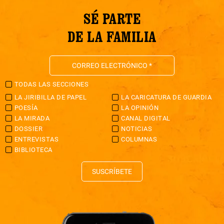
SÉ PARTE
DE LA FAMILIA
TODAS LAS SECCIONES
LA JIRIBILLA DE PAPEL
LA CARICATURA DE GUARDIA
POESÍA
LA OPINIÓN
LA MIRADA
CANAL DIGITAL
DOSSIER
NOTICIAS
ENTREVISTAS
COLUMNAS
BIBLIOTECA
SUSCRÍBETE