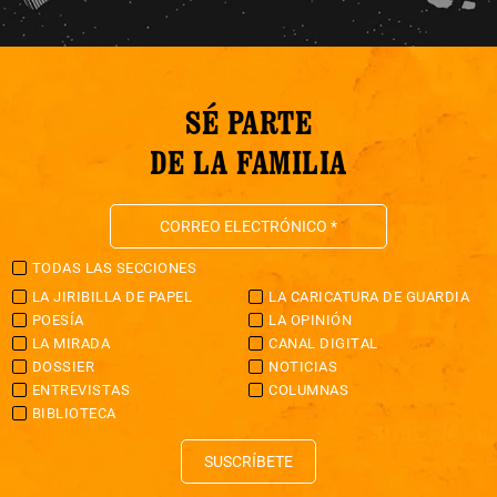
SÉ PARTE
DE LA FAMILIA
TODAS LAS SECCIONES
LA JIRIBILLA DE PAPEL
LA CARICATURA DE GUARDIA
POESÍA
LA OPINIÓN
LA MIRADA
CANAL DIGITAL
DOSSIER
NOTICIAS
ENTREVISTAS
COLUMNAS
BIBLIOTECA
SUSCRÍBETE