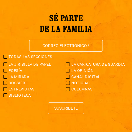
SÉ PARTE
DE LA FAMILIA
TODAS LAS SECCIONES
LA JIRIBILLA DE PAPEL
LA CARICATURA DE GUARDIA
POESÍA
LA OPINIÓN
LA MIRADA
CANAL DIGITAL
DOSSIER
NOTICIAS
ENTREVISTAS
COLUMNAS
BIBLIOTECA
SUSCRÍBETE