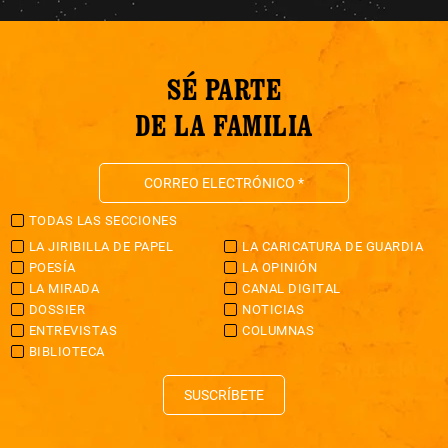
SÉ PARTE
DE LA FAMILIA
TODAS LAS SECCIONES
LA JIRIBILLA DE PAPEL
LA CARICATURA DE GUARDIA
POESÍA
LA OPINIÓN
LA MIRADA
CANAL DIGITAL
DOSSIER
NOTICIAS
ENTREVISTAS
COLUMNAS
BIBLIOTECA
SUSCRÍBETE