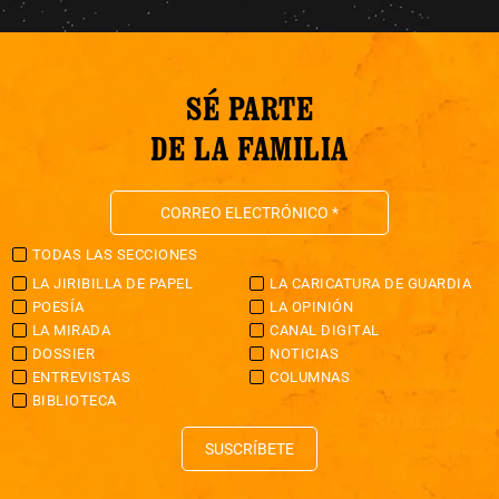
SÉ PARTE
DE LA FAMILIA
TODAS LAS SECCIONES
LA JIRIBILLA DE PAPEL
LA CARICATURA DE GUARDIA
POESÍA
LA OPINIÓN
LA MIRADA
CANAL DIGITAL
DOSSIER
NOTICIAS
ENTREVISTAS
COLUMNAS
BIBLIOTECA
SUSCRÍBETE