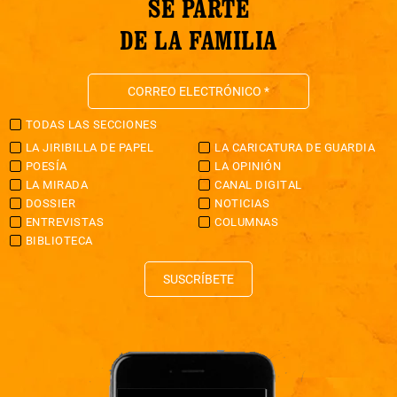
SÉ PARTE
DE LA FAMILIA
TODAS LAS SECCIONES
LA JIRIBILLA DE PAPEL
LA CARICATURA DE GUARDIA
POESÍA
LA OPINIÓN
LA MIRADA
CANAL DIGITAL
DOSSIER
NOTICIAS
ENTREVISTAS
COLUMNAS
BIBLIOTECA
SUSCRÍBETE