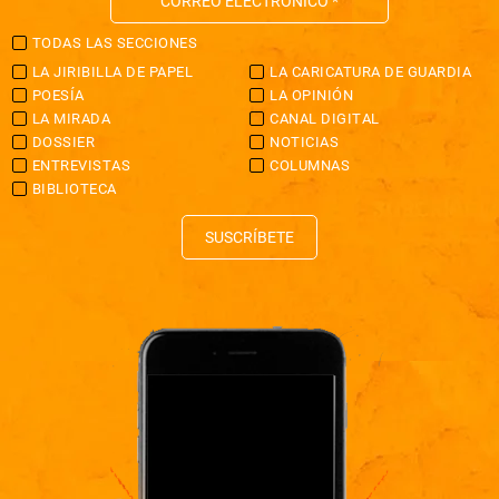
TODAS LAS SECCIONES
LA JIRIBILLA DE PAPEL
LA CARICATURA DE GUARDIA
POESÍA
LA OPINIÓN
LA MIRADA
CANAL DIGITAL
DOSSIER
NOTICIAS
ENTREVISTAS
COLUMNAS
BIBLIOTECA
SUSCRÍBETE