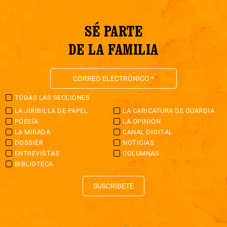
SÉ PARTE
DE LA FAMILIA
TODAS LAS SECCIONES
LA JIRIBILLA DE PAPEL
LA CARICATURA DE GUARDIA
POESÍA
LA OPINIÓN
LA MIRADA
CANAL DIGITAL
DOSSIER
NOTICIAS
ENTREVISTAS
COLUMNAS
BIBLIOTECA
SUSCRÍBETE