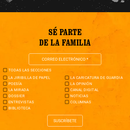
SÉ PARTE
DE LA FAMILIA
TODAS LAS SECCIONES
LA JIRIBILLA DE PAPEL
LA CARICATURA DE GUARDIA
POESÍA
LA OPINIÓN
LA MIRADA
CANAL DIGITAL
DOSSIER
NOTICIAS
ENTREVISTAS
COLUMNAS
BIBLIOTECA
SUSCRÍBETE