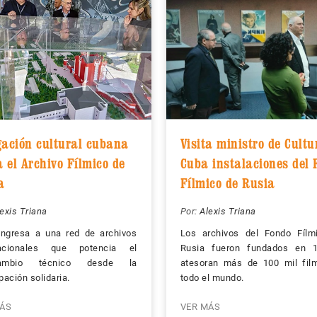
gación cultural cubana
Visita ministro de Cultu
a el Archivo Fílmico de
Cuba instalaciones del 
a
Fílmico de Rusia
exis Triana
Por:
Alexis Triana
ingresa a una red de archivos
Los archivos del Fondo Fílm
nacionales que potencia el
Rusia fueron fundados en 
rcambio técnico desde la
atesoran más de 100 mil fil
ipación solidaria.
todo el mundo.
ÁS
VER MÁS