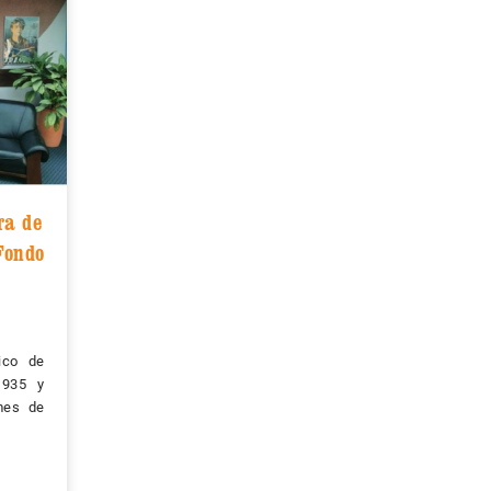
ra de
Fondo
ico de
1935 y
mes de