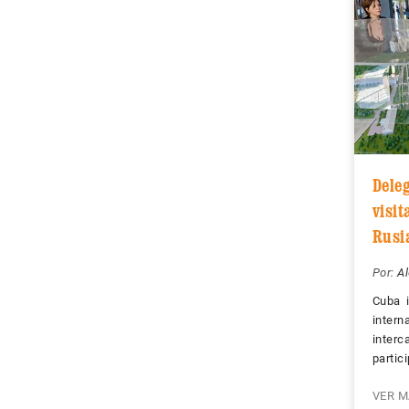
Dele
visit
Rusi
Por:
Al
Cuba 
inter
inte
partic
VER M