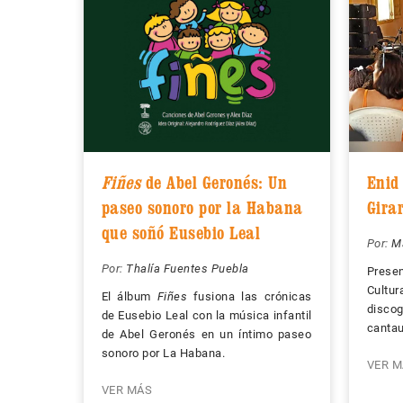
Fiñes
de Abel Geronés: Un
Enid
paseo sonoro por la Habana
Gira
que soñó Eusebio Leal
Por:
Ma
Por:
Thalía Fuentes Puebla
Prese
Cult
El álbum
Fiñes
fusiona las crónicas
discog
de Eusebio Leal con la música infantil
cantau
de Abel Geronés en un íntimo paseo
sonoro por La Habana.
VER M
VER MÁS