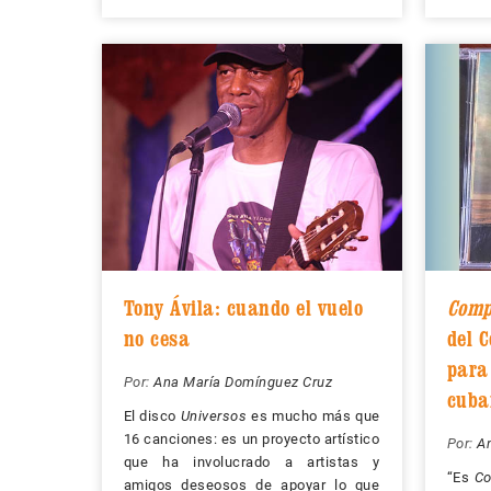
Tony Ávila: cuando el vuelo
Comp
no cesa
del 
para
Por:
Ana María Domínguez Cruz
cuba
El disco
Universos
es mucho más que
16 canciones: es un proyecto artístico
Por:
A
que ha involucrado a artistas y
“Es
Co
amigos deseosos de apoyar lo que