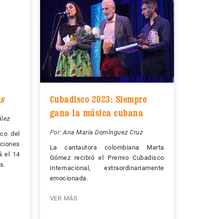
s
Cubadisco 2023: Siempre
gana la música cubana
ález
Por:
Ana María Domínguez Cruz
sco del
nciones
La cantautora colombiana Marta
á el 14
Gómez recibió el Premio Cubadisco
s.
Internacional, extraordinariamente
emocionada.
VER MÁS