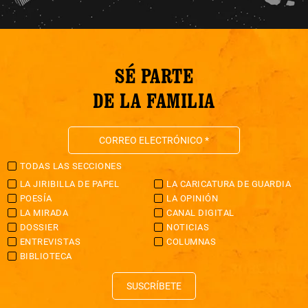
SÉ PARTE
DE LA FAMILIA
TODAS LAS SECCIONES
LA JIRIBILLA DE PAPEL
LA CARICATURA DE GUARDIA
POESÍA
LA OPINIÓN
LA MIRADA
CANAL DIGITAL
DOSSIER
NOTICIAS
ENTREVISTAS
COLUMNAS
BIBLIOTECA
SUSCRÍBETE