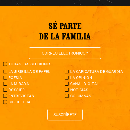
SÉ PARTE
DE LA FAMILIA
TODAS LAS SECCIONES
LA JIRIBILLA DE PAPEL
LA CARICATURA DE GUARDIA
POESÍA
LA OPINIÓN
LA MIRADA
CANAL DIGITAL
DOSSIER
NOTICIAS
ENTREVISTAS
COLUMNAS
BIBLIOTECA
SUSCRÍBETE