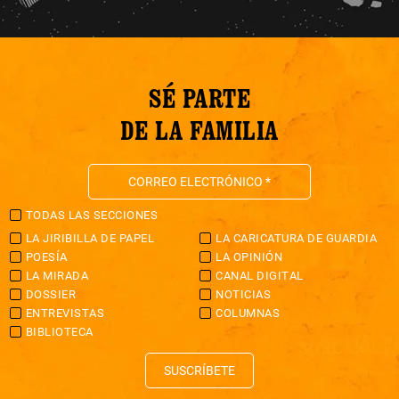
SÉ PARTE
DE LA FAMILIA
TODAS LAS SECCIONES
LA JIRIBILLA DE PAPEL
LA CARICATURA DE GUARDIA
POESÍA
LA OPINIÓN
LA MIRADA
CANAL DIGITAL
DOSSIER
NOTICIAS
ENTREVISTAS
COLUMNAS
BIBLIOTECA
SUSCRÍBETE