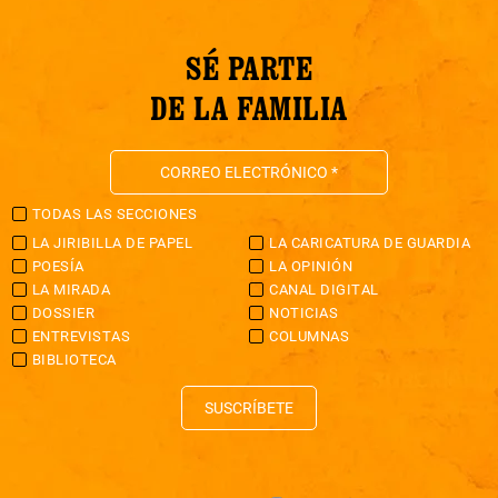
SÉ PARTE
DE LA FAMILIA
TODAS LAS SECCIONES
LA JIRIBILLA DE PAPEL
LA CARICATURA DE GUARDIA
POESÍA
LA OPINIÓN
LA MIRADA
CANAL DIGITAL
DOSSIER
NOTICIAS
ENTREVISTAS
COLUMNAS
BIBLIOTECA
SUSCRÍBETE