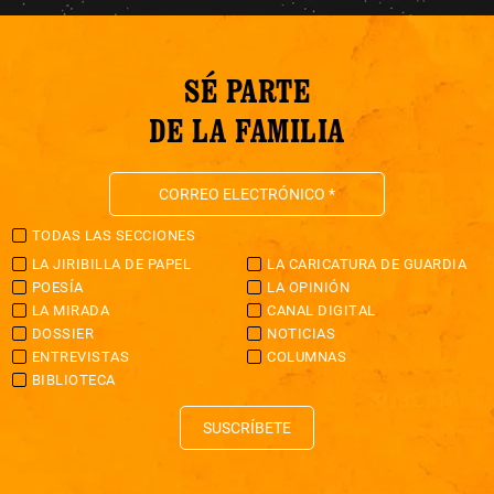
SÉ PARTE
DE LA FAMILIA
TODAS LAS SECCIONES
LA JIRIBILLA DE PAPEL
LA CARICATURA DE GUARDIA
POESÍA
LA OPINIÓN
LA MIRADA
CANAL DIGITAL
DOSSIER
NOTICIAS
ENTREVISTAS
COLUMNAS
BIBLIOTECA
SUSCRÍBETE