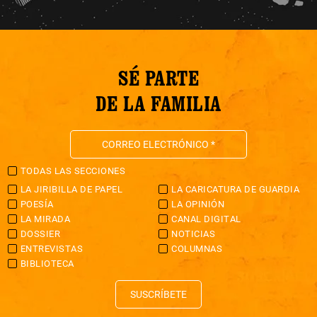
SÉ PARTE
DE LA FAMILIA
TODAS LAS SECCIONES
LA JIRIBILLA DE PAPEL
LA CARICATURA DE GUARDIA
POESÍA
LA OPINIÓN
LA MIRADA
CANAL DIGITAL
DOSSIER
NOTICIAS
ENTREVISTAS
COLUMNAS
BIBLIOTECA
SUSCRÍBETE