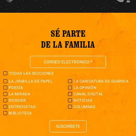
SÉ PARTE
DE LA FAMILIA
TODAS LAS SECCIONES
LA JIRIBILLA DE PAPEL
LA CARICATURA DE GUARDIA
POESÍA
LA OPINIÓN
LA MIRADA
CANAL DIGITAL
DOSSIER
NOTICIAS
ENTREVISTAS
COLUMNAS
BIBLIOTECA
SUSCRÍBETE