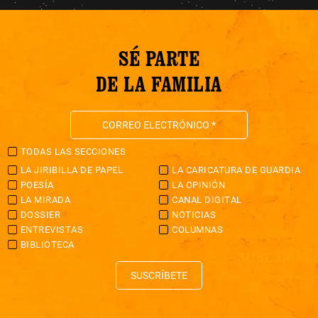
SÉ PARTE
DE LA FAMILIA
TODAS LAS SECCIONES
LA JIRIBILLA DE PAPEL
LA CARICATURA DE GUARDIA
POESÍA
LA OPINIÓN
LA MIRADA
CANAL DIGITAL
DOSSIER
NOTICIAS
ENTREVISTAS
COLUMNAS
BIBLIOTECA
SUSCRÍBETE