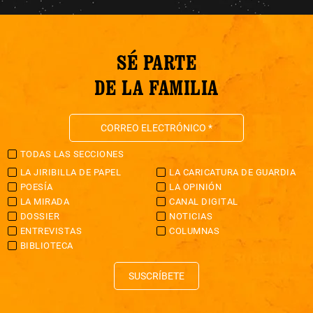
SÉ PARTE
DE LA FAMILIA
TODAS LAS SECCIONES
LA JIRIBILLA DE PAPEL
LA CARICATURA DE GUARDIA
POESÍA
LA OPINIÓN
LA MIRADA
CANAL DIGITAL
DOSSIER
NOTICIAS
ENTREVISTAS
COLUMNAS
BIBLIOTECA
SUSCRÍBETE