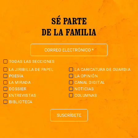
SÉ PARTE
DE LA FAMILIA
TODAS LAS SECCIONES
LA JIRIBILLA DE PAPEL
LA CARICATURA DE GUARDIA
POESÍA
LA OPINIÓN
LA MIRADA
CANAL DIGITAL
DOSSIER
NOTICIAS
ENTREVISTAS
COLUMNAS
BIBLIOTECA
SUSCRÍBETE