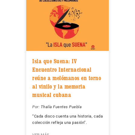
Isla que Suena: IV
Encuentro Internacional
reúne a melómanos en torno
al vinilo y la memoria
musical cubana
Por:
Thalía Fuentes Puebla
“Cada disco cuenta una historia, cada
colección refleja una pasión”.
VER MÁS