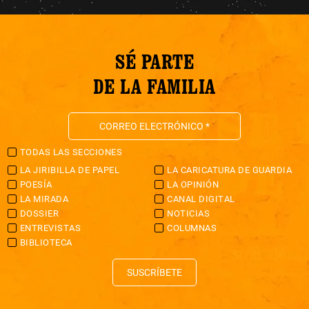
SÉ PARTE
DE LA FAMILIA
TODAS LAS SECCIONES
LA JIRIBILLA DE PAPEL
LA CARICATURA DE GUARDIA
POESÍA
LA OPINIÓN
LA MIRADA
CANAL DIGITAL
DOSSIER
NOTICIAS
ENTREVISTAS
COLUMNAS
BIBLIOTECA
SUSCRÍBETE