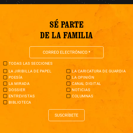
SÉ PARTE
DE LA FAMILIA
TODAS LAS SECCIONES
LA JIRIBILLA DE PAPEL
LA CARICATURA DE GUARDIA
POESÍA
LA OPINIÓN
LA MIRADA
CANAL DIGITAL
DOSSIER
NOTICIAS
ENTREVISTAS
COLUMNAS
BIBLIOTECA
SUSCRÍBETE