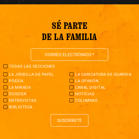
SÉ PARTE
DE LA FAMILIA
TODAS LAS SECCIONES
LA JIRIBILLA DE PAPEL
LA CARICATURA DE GUARDIA
POESÍA
LA OPINIÓN
LA MIRADA
CANAL DIGITAL
DOSSIER
NOTICIAS
ENTREVISTAS
COLUMNAS
BIBLIOTECA
SUSCRÍBETE