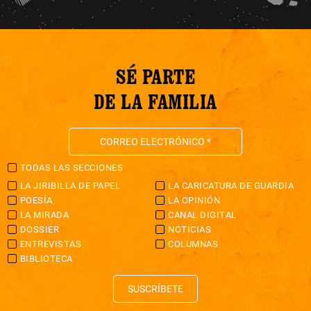
SÉ PARTE
DE LA FAMILIA
TODAS LAS SECCIONES
LA JIRIBILLA DE PAPEL
LA CARICATURA DE GUARDIA
POESÍA
LA OPINIÓN
LA MIRADA
CANAL DIGITAL
DOSSIER
NOTICIAS
ENTREVISTAS
COLUMNAS
BIBLIOTECA
SUSCRÍBETE