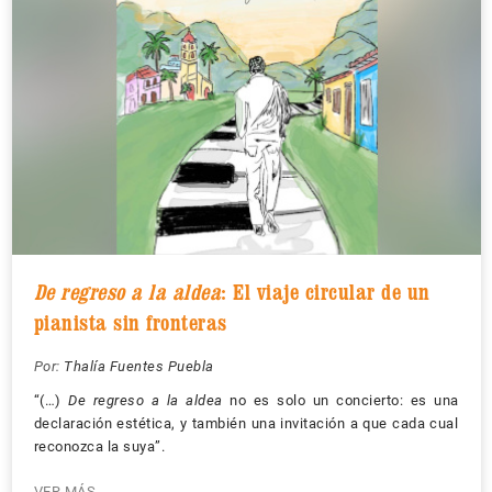
De regreso a la aldea
: El viaje circular de un
pianista sin fronteras
Por:
Thalía Fuentes Puebla
“(…)
De regreso a la aldea
no es solo un concierto: es una
declaración estética, y también una invitación a que cada cual
reconozca la suya”.
VER MÁS