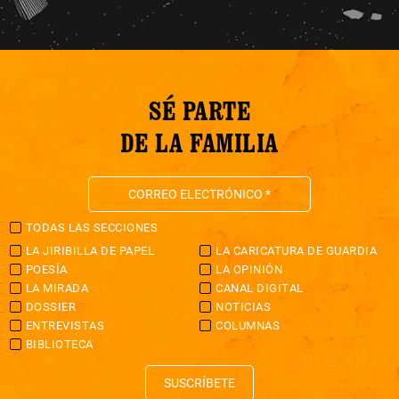
SÉ PARTE
DE LA FAMILIA
TODAS LAS SECCIONES
LA JIRIBILLA DE PAPEL
LA CARICATURA DE GUARDIA
POESÍA
LA OPINIÓN
LA MIRADA
CANAL DIGITAL
DOSSIER
NOTICIAS
ENTREVISTAS
COLUMNAS
BIBLIOTECA
SUSCRÍBETE