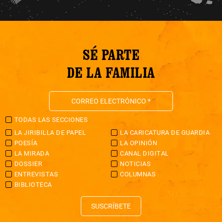
SÉ PARTE
DE LA FAMILIA
TODAS LAS SECCIONES
LA JIRIBILLA DE PAPEL
LA CARICATURA DE GUARDIA
POESÍA
LA OPINIÓN
LA MIRADA
CANAL DIGITAL
DOSSIER
NOTICIAS
ENTREVISTAS
COLUMNAS
BIBLIOTECA
SUSCRÍBETE