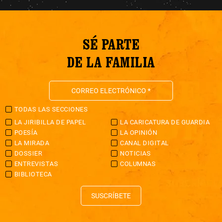
SÉ PARTE
DE LA FAMILIA
TODAS LAS SECCIONES
LA JIRIBILLA DE PAPEL
LA CARICATURA DE GUARDIA
POESÍA
LA OPINIÓN
LA MIRADA
CANAL DIGITAL
DOSSIER
NOTICIAS
ENTREVISTAS
COLUMNAS
BIBLIOTECA
SUSCRÍBETE