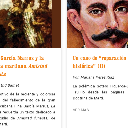
 García Marruz y la
Un caso de “reparación
la martiana
Amistad
histórica” (II)
sta
Por:
Mariana Pérez Ruiz
trid Barnet
La polémica Sotero Figueroa-
Trujillo desde las páginas
tivo de la reciente y dolorosa
Doctrina de Martí.
a del fallecimiento de la gran
 cubana Fina García Marruz,
La
VER MÁS
a
recuerda un texto dedicado a
tudio de
Amistad funesta
, de
artí.