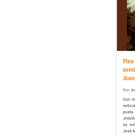
Fina
nove
fune
Por:
As
Con mo
notici
poeta
Jiribill
su es
José M