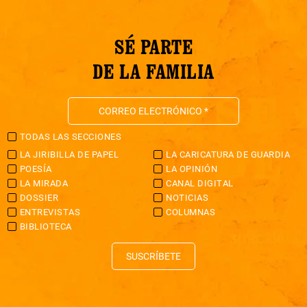
SÉ PARTE
DE LA FAMILIA
TODAS LAS SECCIONES
LA JIRIBILLA DE PAPEL
LA CARICATURA DE GUARDIA
POESÍA
LA OPINIÓN
LA MIRADA
CANAL DIGITAL
DOSSIER
NOTICIAS
ENTREVISTAS
COLUMNAS
BIBLIOTECA
SUSCRÍBETE