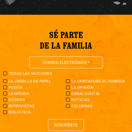
SÉ PARTE
DE LA FAMILIA
TODAS LAS SECCIONES
LA JIRIBILLA DE PAPEL
LA CARICATURA DE GUARDIA
POESÍA
LA OPINIÓN
LA MIRADA
CANAL DIGITAL
DOSSIER
NOTICIAS
ENTREVISTAS
COLUMNAS
BIBLIOTECA
SUSCRÍBETE