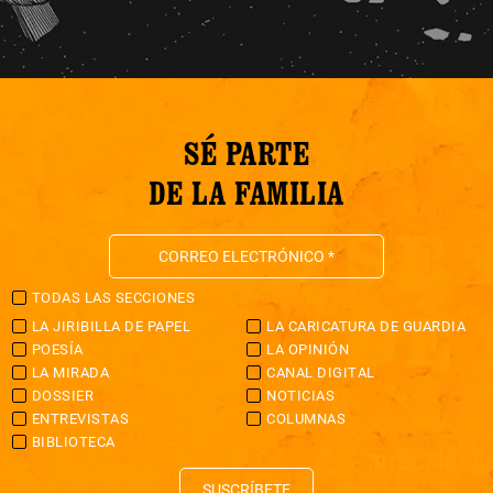
SÉ PARTE
DE LA FAMILIA
TODAS LAS SECCIONES
LA JIRIBILLA DE PAPEL
LA CARICATURA DE GUARDIA
POESÍA
LA OPINIÓN
LA MIRADA
CANAL DIGITAL
DOSSIER
NOTICIAS
ENTREVISTAS
COLUMNAS
BIBLIOTECA
SUSCRÍBETE