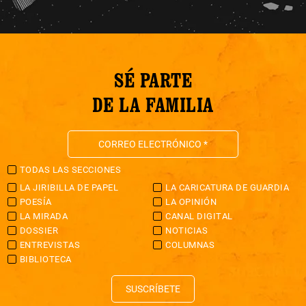
SÉ PARTE
DE LA FAMILIA
TODAS LAS SECCIONES
LA JIRIBILLA DE PAPEL
LA CARICATURA DE GUARDIA
POESÍA
LA OPINIÓN
LA MIRADA
CANAL DIGITAL
DOSSIER
NOTICIAS
ENTREVISTAS
COLUMNAS
BIBLIOTECA
SUSCRÍBETE