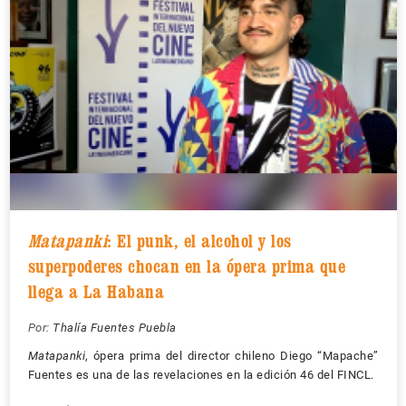
Matapanki
: El punk, el alcohol y los
superpoderes chocan en la ópera prima que
llega a La Habana
Por:
Thalía Fuentes Puebla
Matapanki
, ópera prima del director chileno Diego “Mapache”
Fuentes es una de las revelaciones en la edición 46 del FINCL.